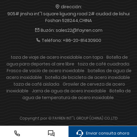
dirección:
905# jinsha int''l square liguang road 2# ciudad de lishui
Foshan 528244,CHINA
Buzón:
sales22@fayren.com
Teléfono:
+86-20-81430900
taza de viaje de acero inoxidable con tapa
Botella de
agua para deportes al aire libre
taza de café cuadrada
Frasco de vacío de acero inoxidable
botellas de agua de
acero inoxidable
botella de bicicleta de acero inoxidable
taza de café aislada
Growler de cerveza de acero
inoxidable
Jarra de agua de acero inoxidable
Botella de
agua de temperatura de acero inoxidable
Copyright por © FAYREN INT''L GROUP (CHINA) CO.,LTD
Enviar consulta ahora