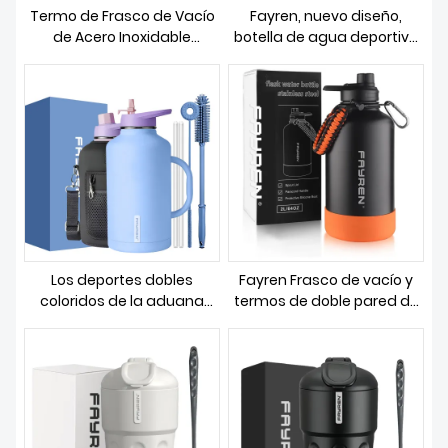
Termo de Frasco de Vacío
Fayren, nuevo diseño,
de Acero Inoxidable
botella de agua deportiva
Fabricantes
de acero inoxidable
personalizada, frasco de
vacío, termos aislados al
vacío de boca pequeña
con tapa de paja
Los deportes dobles
Fayren Frasco de vacío y
coloridos de la aduana
termos de doble pared de
64oz 128oz del gimnasio
boca ancha Botella de
del frasco de vacío de la
agua deportiva de acero
pared aislaron las botellas
inoxidable de gran
de agua del acero
capacidad con 3 tapas y
inoxidable
mango de paracord para
viajes