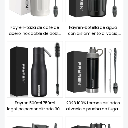
Fayren-taza de café de
Fayren-botella de agua
acero inoxidable de doble
con aislamiento al vacío,
pared, nuevo diseño, boca
gran capacidad, doble
ancha, tapa hermética
pared, taza para coche, a
atornillable, termo aislado
prueba de fugas, taza de
al vacío
café de acero inoxidable
316, termo
Fayren 500ml 750ml
2023 100% termos aislados
logotipo personalizado 304
al vacío a prueba de fugas
botella de agua deportiva
doble pared de acero
aislada de acero inoxidable
inoxidable escalada
termo de doble pared a
Camping bebida termos