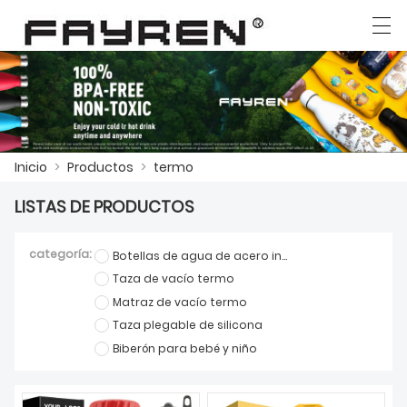
العربية
Deutsch
Ελληνική γλώσσα
English
Inicio
>
Productos
>
termo
INICIO
LISTAS DE PRODUCTOS
PRODUCTOS
categoría:
Botellas de agua de acero inoxidable
NOTICIAS
Taza de vacío termo
CASO
Matraz de vacío termo
Taza plegable de silicona
LA FÁBRICA
Biberón para bebé y niño
CONTÁCTENOS