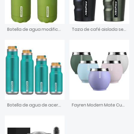
Botella de agua modificada para requisitos particulares del frasco de vacío del acero inoxidable de 380ml 500ml 700ml 980ml botella deportiva aislada
Taza de café aislada sellada al vacío de acero inoxidable bellamente diseñada
Botella de agua de acero inoxidable
Fayren Modern Mate Cup Taza de té Mate de acero inoxidable 18/8: la taza de café creativa es resistente al frío y al calor