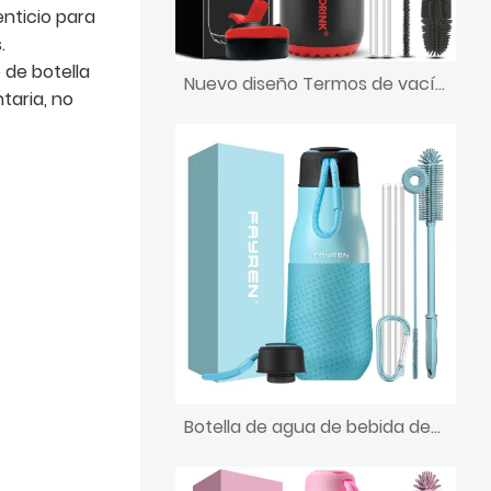
enticio para
.
de botella
Nuevo diseño Termos de vacío de doble pared Frasco aislado al vacío de boca pequeña Botella de agua deportiva de acero inoxidable con tapa de paja y fundas de silicona
taria, no
Botella de agua de bebida deportiva de metal inoxidable de etiqueta privada