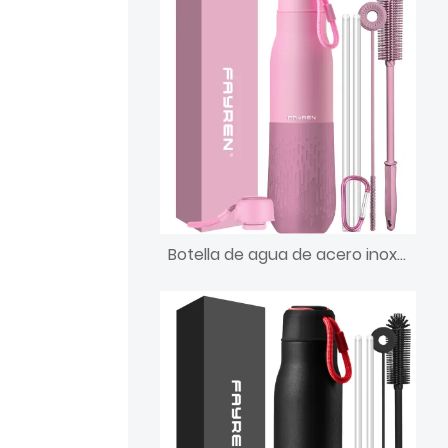
Botella de agua de acero inoxidable con aislamiento al vacío deportivo reutilizable sin Bpa