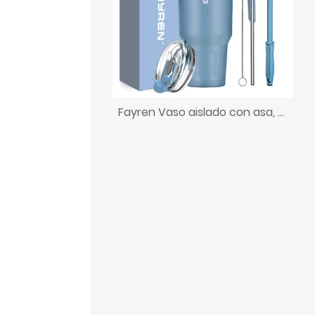
Fayren Vaso aislado con asa, taza de acero inoxidable al vacío de doble pared con pajita y tapas, para bebidas frías/calientes, a prueba de fugas, taza de viaje de café