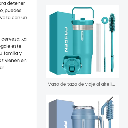
ara detener
to, puedes
rveza con un
 cerveza: ¿a
egale este
 familia y
 oz vienen en
ar
Vaso de taza de viaje al aire libre, taza aislada al vacío de acero inoxidable de 20oz con tapa con asa y taza de café aislada con pajita