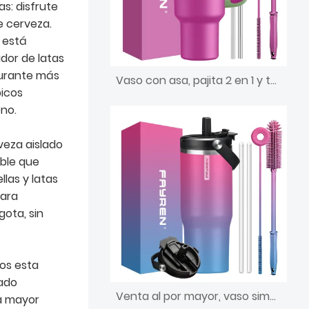
as: disfrute
e cerveza.
y está
ador de latas
durante más
Vaso con asa, pajita 2 en 1 y tapa para sorber, a prueba de fugas, apto para lavavajillas, taza de café de viaje de acero inoxidable aislada, mantiene el frío durante 34 horas
picos
no.
veza aislado
ble que
las y latas
para
gota, sin
os esta
bado
Venta al por mayor, vaso simple de 40 oz con asa de tapa y pajita, botella de agua de acero inoxidable al vacío de doble pared, taza de café aislada
a mayor