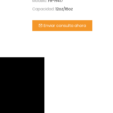
Modelo:
FR-H417
Capacidad:
12oz/16oz
Enviar consulta ahora