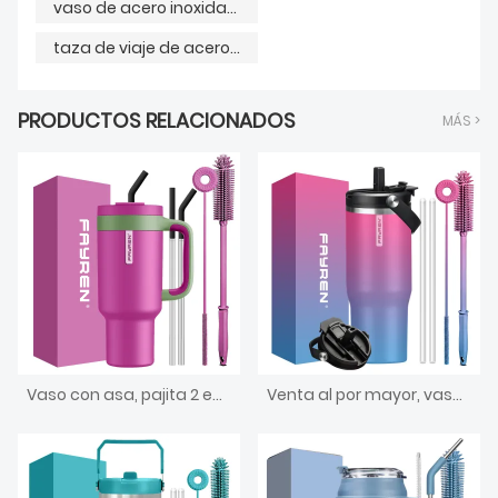
vaso de acero inoxidable
taza de viaje de acero inoxidable
PRODUCTOS RELACIONADOS
MÁS >
Vaso con asa, pajita 2 en 1 y tapa para sorber, a prueba de fugas, apto para lavavajillas, taza de café de viaje de acero inoxidable aislada, mantiene el frío durante 34 horas
Venta al por mayor, vaso simple de 40 oz con asa de tapa y pajita, botella de agua de acero inoxidable al vacío de doble pared, taza de café aislada