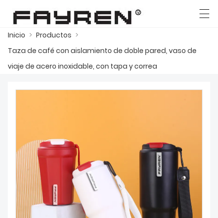
Inicio
>
Productos
>
العربية
Deutsch
Ελληνική γλώσσα
English
Taza de café con aislamiento de doble pared, vaso de
viaje de acero inoxidable, con tapa y correa
INICIO
PRODUCTOS
NOTICIAS
CASO
LA FÁBRICA
CONTÁCTENOS