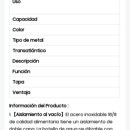
Uso
Gim
Reg
Capacidad
35
Color
col
Tipo de metal
Ace
Transatlántico
Ace
Descripción
Seg
Función
Man
Tapa
Tap
Ventaja
Bue
Información del Producto :
1.
【Aislamiento al vacío】
El acero inoxidable 18/8
de calidad alimentaria tiene un aislamiento de
doble capa. La botella de agua reutilizable con