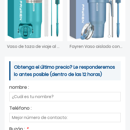
Vaso de taza de viaje al aire libre, taza aislada al vacío de acero inoxidable de 20oz con tapa con asa y taza de café aislada con pajita
Fayren Vaso aislado con asa, taza de acero inoxidable al vacío de doble pared con pajita y tapas, para bebidas frías/calientes, a prueba de fugas, taza de viaje de café
Obtenga el último precio? Le responderemos
lo antes posible (dentro de las 12 horas)
nombre :
Teléfono :
Buzón :
*