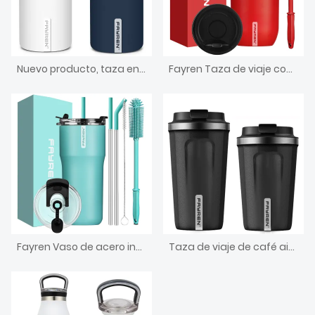
Nuevo producto, taza enfriadora de cerveza de doble pared recta de acero inoxidable, soporte aislante para enfriador de lata delgado por sublimación
Fayren Taza de viaje con tapa de perilla giratoria de 500 ml, taza de café aislada de acero inoxidable a prueba de derrames, mantiene las bebidas frías durante 24 horas y calientes durante 12 horas
Fayren Vaso de acero inoxidable con aislamiento de bloques de color, taza con tapa y pajita, taza de café de viaje de doble pared
Taza de viaje de café aislada de acero inoxidable