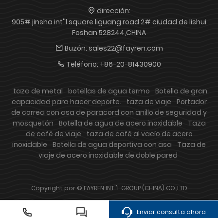
dirección:
905# jinsha int''l square liguang road 2# ciudad de lishui
Foshan 528244,CHINA
Buzón:
sales22@fayren.com
Teléfono:
+86-20-81430900
taza de metal
botellas de agua termo
Botella de gran
capacidad para hacer deporte.
taza de viaje
Portador
de correa con asa de paracord con anillo de seguridad y
mosquetón
Botella de agua de acero inoxidable
Taza
de café de viaje
taza de café al vacío de acero
inoxidable
Botella de agua deportiva con asa
Taza de
viaje de acero inoxidable de doble pared
Copyright por © FAYREN INT''L GROUP (CHINA) CO.,LTD
Enviar consulta ahora