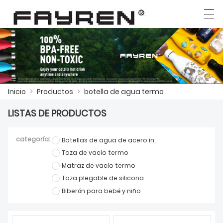
العربية
Deutsch
Ελληνική γλώσσα
English
Inicio
>
Productos
>
botella de agua termo
INICIO
LISTAS DE PRODUCTOS
PRODUCTOS
categoría:
Botellas de agua de acero inoxidable
NOTICIAS
Taza de vacío termo
CASO
Matraz de vacío termo
Taza plegable de silicona
LA FÁBRICA
Biberón para bebé y niño
CONTÁCTENOS