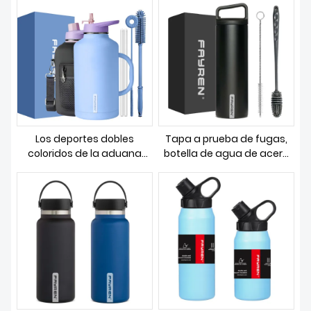
SOBRE NOSOTROS
Los deportes dobles
Tapa a prueba de fugas,
coloridos de la aduana
botella de agua de acero
64oz 128oz del gimnasio
inoxidable de doble pared,
del frasco de vacío de la
botella de agua potable
pared aislaron las botellas
deportiva con aislamiento
de agua del acero
al vacío y mango
inoxidable