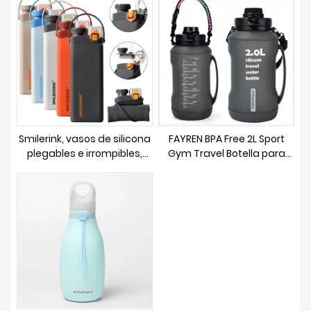
SOBRE NOSOTROS
Smilerink, vasos de silicona
FAYREN BPA Free 2L Sport
plegables e irrompibles,
Gym Travel Botella para
botella de agua deportiva
beber plegable Botella de
plegable de silicona
agua de silicona plegable
personalizada con pajita
con pajita y marcador de
tiempo