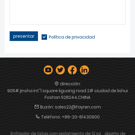
presentar
Política de privacidad
dirección:
905# jinsha int''l square liguang road 2# ciudad de lishui
Foshan 528244,CHINA
Buzón:
sales22@fayren.com
Teléfono:
+86-20-81430900
Enfriador de latas con aislamiento de 12 oz
diseño de