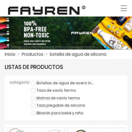
العربية
Deutsch
Ελληνική γλώσσα
English
Inicio
>
Productos
>
botella de agua de silicona
INICIO
LISTAS DE PRODUCTOS
PRODUCTOS
categoría:
Botellas de agua de acero inoxidable
NOTICIAS
Taza de vacío termo
CASO
Matraz de vacío termo
Taza plegable de silicona
LA FÁBRICA
Biberón para bebé y niño
CONTÁCTENOS