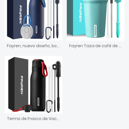
Fayren, nuevo diseño, botella de agua deportiva de acero inoxidable personalizada, frasco de vacío, termos aislados al vacío de boca pequeña con tapa de paja
Fayren Taza de café de viaje, tazas de café aisladas con tapa, tazas de café termo de acero inoxidable a prueba de derrames, vaso de vacío de doble pared
Termo de Frasco de Vacío de Acero Inoxidable Fabricantes