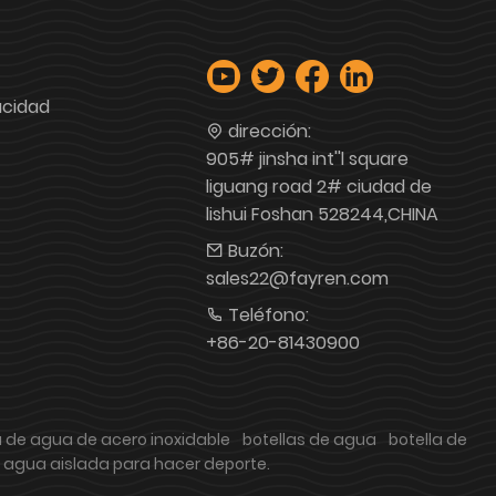
acidad
dirección:
905# jinsha int''l square
liguang road 2# ciudad de
lishui Foshan 528244,CHINA
Buzón:
sales22@fayren.com
Teléfono:
+86-20-81430900
a de agua de acero inoxidable
botellas de agua
botella de
e agua aislada para hacer deporte.