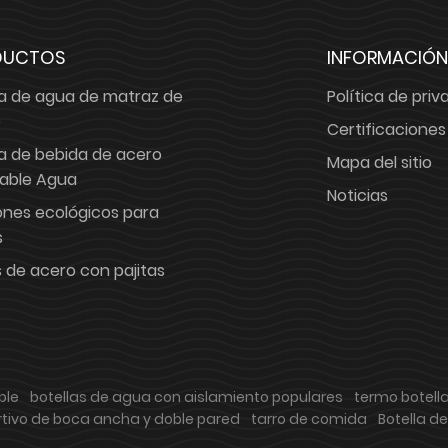
DUCTOS
INFORMACIÓN
la de agua de matraz de
Política de priv
o
Certificaciones
la de bebida de acero
Mapa del sitio
dable Agua
Noticias
ones ecológicos para
s
 de acero con pajitas
ble
botellas de agua con aislamiento populares
termo botell
tivo de boca ancha y doble pared
tarro de comida
Botella d