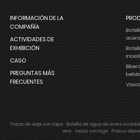
INFORMACIÓN DE LA
PRO
COMPAÑÍA
Botel
acer
ACTIVIDADES DE
EXHIBICIÓN
Botel
inoxi
CASO
Biber
PREGUNTAS MÁS
bebé
FRECUENTES
Vasos
Tazas de viaje con tapa
Botella de agua de acero inoxida
vino
tazas con logo
Frasco depor